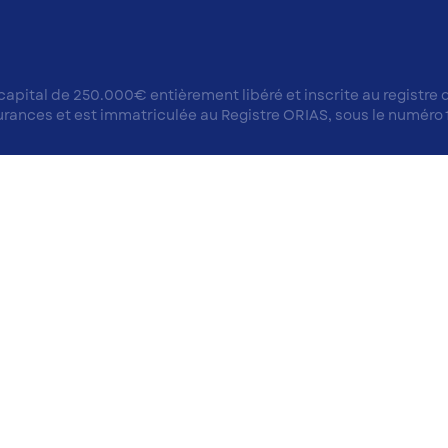
 capital de 250.000€ entièrement libéré et inscrite au registr
surances et est immatriculée au Registre ORIAS, sous le numéro