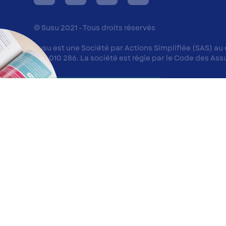
© Susu 2021 - Tous droits réservés
Susu est une Société par Actions Simplifiée (SAS) au
848 010 286. La société est régie par le Code des As
Contactez nous sur
WhatsApp