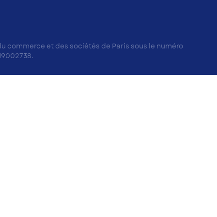
e du commerce et des sociétés de Paris sous le numéro
 19002738.