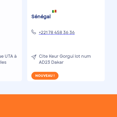
Sénégal
+221 78 458 36 36
ue UTA à
Cite Keur Gorgui lot num
lles
AD23 Dakar
NOUVEAU !