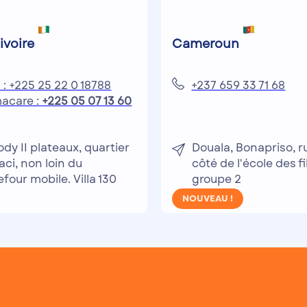
ivoire
Cameroun
 : +225 25 22 0 18788
+237 659 33 71 68
acare :
+225 05 07 13 60
dy II plateaux, quartier
Douala, Bonapriso, r
ci, non loin du
côté de l'école des fi
efour mobile. Villa 130
groupe 2
NOUVEAU !