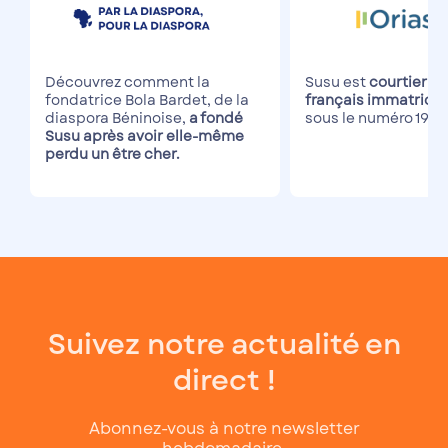
Découvrez comment la
Susu est
courtier de
fondatrice Bola Bardet, de la
français immatricul
diaspora Béninoise,
a fondé
sous le numéro 190
Susu après avoir elle-même
perdu un être cher.
Suivez notre actualité en
direct !
Abonnez-vous à notre newsletter