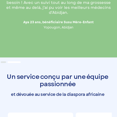
besoin ! Avec un suivi tout au long de ma grossesse
et même au delà, j’ai pu voir les meilleurs médecins
d’Abidjan.
Aya 23 ans, bénéficiaire Susu Mère-Enfant
Yopougon, Abidjan
Slide 2 of 2.
Un service conçu par une équipe
passionnée
et dévouée au service de la diaspora africaine