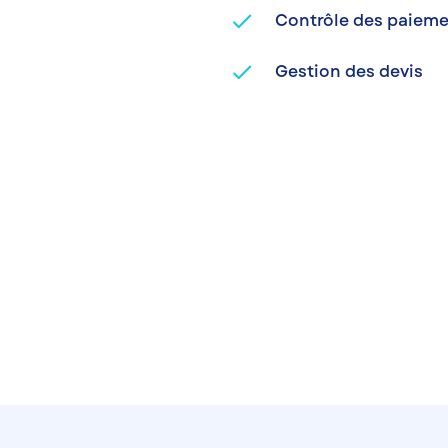
done
Contrôle des paiem
done
Gestion des devis