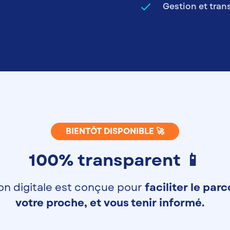
done
Gestion et tran
BIENTÔT DISPONIBLE 🚀
100% transparent 📱
on digitale est conçue pour
faciliter le par
votre proche, et vous tenir informé.