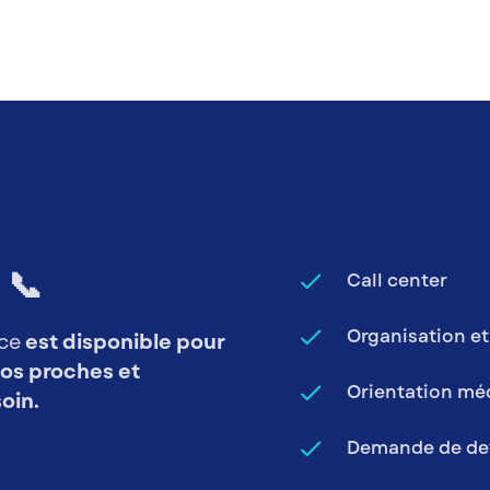
 📞
done
Call center
done
Organisation et
nce
est disponible pour
os proches et
done
Orientation mé
oin.
done
Demande de de