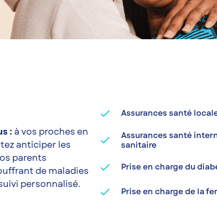

done
Assurances santé local
s :
à vos proches en
Assurances santé inter
done
ez anticiper les
sanitaire
os parents
done
Prise en charge du diab
souffrant de maladies
suivi personnalisé.
done
Prise en charge de la f